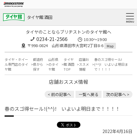
タイヤ館 酒田
タイヤのことならブリヂストンのタイヤ館へ
0234-21-2566
10:30～19:00
〒998-0824 山形県酒田市大宮町2丁目8-6
Map
タイヤ・ホイー
都道府
山形県
タイヤ
店舗お
春のスゴ得セール!
ル専門店のタイ
県から
のタイ
館 酒田
ススメ
(^^)! いよいよ明日ま
ヤ館
探す
ヤ館
TOP
情報
で！！！！
店舗おススメ情報
< 前の記事へ
一覧へ戻る
次の記事へ >
春のスゴ得セール!(^^)! いよいよ明日まで！！！！
2022年4月16日