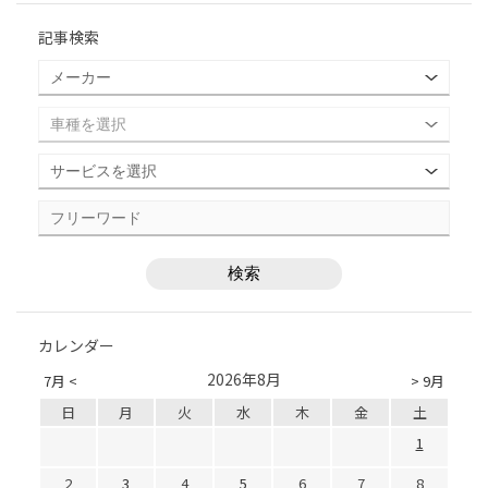
記事検索
カレンダー
2026年8月
7月 <
> 9月
日
月
火
水
木
金
土
1
2
3
4
5
6
7
8