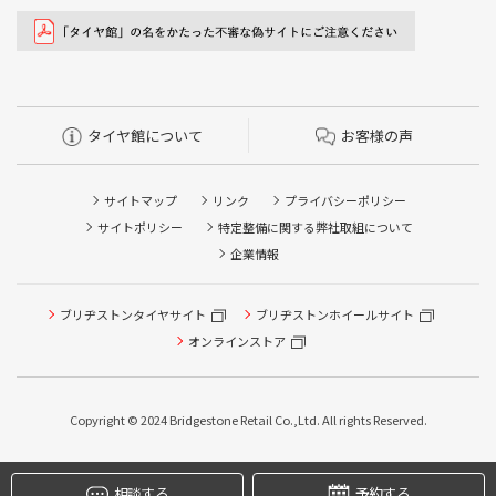
タイヤ館について
お客様の声
サイトマップ
リンク
プライバシーポリシー
サイトポリシー
特定整備に関する弊社取組について
企業情報
タイヤ/サービスに関するご相談の予約
ブリヂストンタイヤサイト
ブリヂストンホイールサイト
タイヤ点検・安全点検/タイヤ履き替え/オイル交換/その他
ピット作業の予約
オンラインストア
クローク契約会員専用タイヤ履き替え※タイヤ履き替えを
希望のクローク契約会員の方はこちらを選択ください
Copyright © 2024 Bridgestone Retail Co.,Ltd. All rights Reserved.
本日のタイヤ履き替え順番待ち予約 ※クローク契約会員の
方はご利用いただけません
相談する
予約する