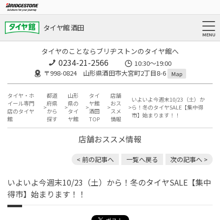
タイヤ館 酒田
タイヤのことならブリヂストンのタイヤ館へ
0234-21-2566
10:30～19:00
〒998-0824 山形県酒田市大宮町2丁目8-6
Map
タイヤ・ホ
都道
山形
タイ
店舗
いよいよ今週末10/23（土）か
イール専門
府県
県の
ヤ館
おス
ら！冬のタイヤSALE【集中得
店のタイヤ
から
タイ
酒田
スメ
市】始まります！！
館
探す
ヤ館
TOP
情報
店舗おススメ情報
< 前の記事へ
一覧へ戻る
次の記事へ >
いよいよ今週末10/23（土）から！冬のタイヤSALE【集中
得市】始まります！！