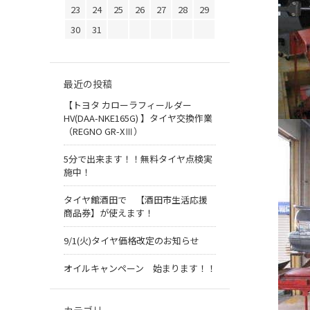
23
24
25
26
27
28
29
30
31
最近の投稿
【トヨタ カローラフィールダー
HV(DAA-NKE165G) 】タイヤ交換作業
（REGNO GR-XⅢ）
5分で出来ます！！無料タイヤ点検実
施中！
タイヤ館酒田で 【酒田市生活応援
商品券】が使えます！
9/1(火)タイヤ価格改定のお知らせ
オイルキャンペーン 始まります！！