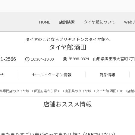
HOME
店舗検索
タイヤ館について
Web
タイヤのことならブリヂストンのタイヤ館へ
タイヤ館 酒田
21-2566
〒998-0824 山形県酒田市大宮町2丁
10:30～19:00
せ
セール・クーポン情報
商品情報
ル専門店のタイヤ館
都道府県から探す
山形県のタイヤ館
タイヤ館 酒田TOP
店舗
店舗おススメ情報
またまたすごい車がやってきた!! 神7（AKBではない）