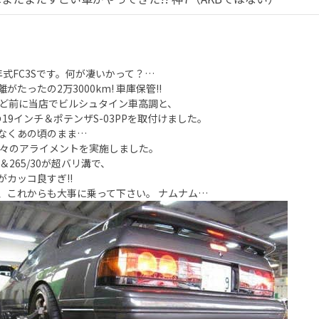
年式FC3Sです。何が凄いかって？…
がたったの2万3000km! 車庫保管!!
ほど前に当店でビルシュタイン車高調と、
7の19インチ＆ポテンザS-03PPを取付けました。
なくあの頃のまま…
久々のアライメントを実施しました。
35＆265/30が超バリ溝で、
がカッコ良すぎ!!
、これからも大事に乗って下さい。 ナムナム…