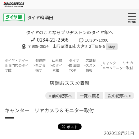
タイヤ館 酒田
タイヤのことならブリヂストンのタイヤ館へ
0234-21-2566
10:30～19:00
〒998-0824 山形県酒田市大宮町2丁目8-6
Map
タイヤ・ホイー
都道府
山形県
タイヤ
店舗お
キャンター リヤカ
ル専門店のタイ
県から
のタイ
館 酒田
ススメ
メラ＆モニター取付
ヤ館
探す
ヤ館
TOP
情報
店舗おススメ情報
< 前の記事へ
一覧へ戻る
次の記事へ >
キャンター リヤカメラ＆モニター取付
2020年8月21日