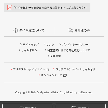
タイヤ館について
お客様の声
サイトマップ
リンク
プライバシーポリシー
サイトポリシー
特定整備に関する弊社取組について
企業情報
タイヤ/サービスに関するご相談の予約
タイヤ点検・安全点検/タイヤ履き替え/オイル交換/その他
ブリヂストンタイヤサイト
ブリヂストンホイールサイト
ピット作業の予約
オンラインストア
クローク契約会員専用タイヤ履き替え※タイヤ履き替えを
希望のクローク契約会員の方はこちらを選択ください
Copyright © 2024 Bridgestone Retail Co.,Ltd. All rights Reserved.
本日のタイヤ履き替え順番待ち予約 ※クローク契約会員の
方はご利用いただけません