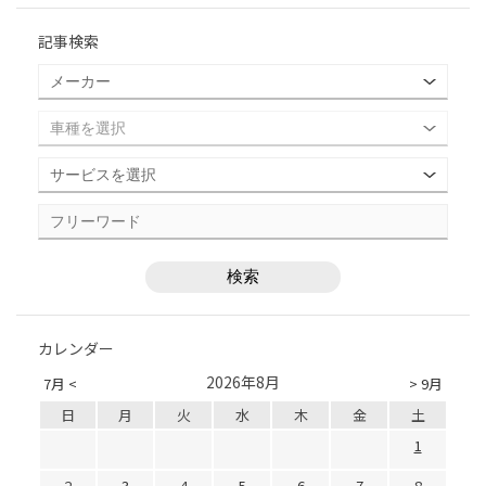
記事検索
カレンダー
2026年8月
7月 <
> 9月
日
月
火
水
木
金
土
1
2
3
4
5
6
7
8