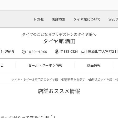
HOME
店舗検索
タイヤ館について
Web
タイヤのことならブリヂストンのタイヤ館へ
タイヤ館 酒田
21-2566
〒998-0824 山形県酒田市大宮町2丁
10:30～19:00
せ
セール・クーポン情報
商品情報
タイヤ・ホイール専門店のタイヤ館
都道府県から探す
山形県のタイヤ館
店舗おススメ情報
ラックがやって来た( *´艸｀)