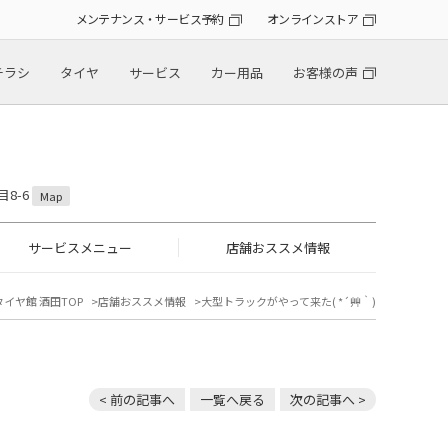
メンテナンス・サービス予約
オンラインストア
チラシ
タイヤ
サービス
カー用品
お客様の声
目8-6
Map
サービスメニュー
店舗おススメ情報
タイヤ館 酒田TOP
店舗おススメ情報
大型トラックがやって来た( *´艸｀)
< 前の記事へ
一覧へ戻る
次の記事へ >