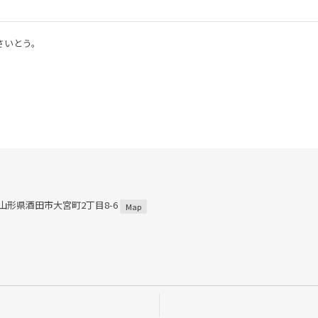
さいとう。
4 山形県酒田市大宮町2丁目8-6
Map