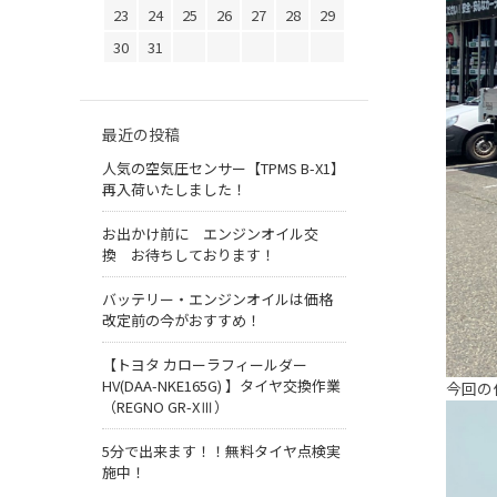
23
24
25
26
27
28
29
30
31
最近の投稿
人気の空気圧センサー【TPMS B-X1】
再入荷いたしました！
お出かけ前に エンジンオイル交
換 お待ちしております！
バッテリー・エンジンオイルは価格
改定前の今がおすすめ！
【トヨタ カローラフィールダー
HV(DAA-NKE165G) 】タイヤ交換作業
今回の
（REGNO GR-XⅢ）
5分で出来ます！！無料タイヤ点検実
施中！