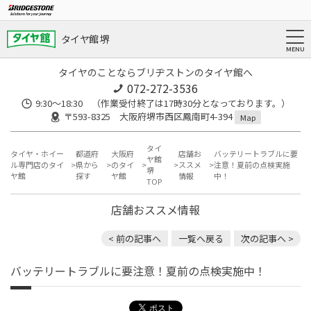
タイヤ館 堺
タイヤのことならブリヂストンのタイヤ館へ
072-272-3536
9:30〜18:30 （作業受付終了は17時30分となっております。）
〒593-8325 大阪府堺市西区鳳南町4-394
Map
タイ
タイヤ・ホイー
都道府
大阪府
店舗お
バッテリートラブルに要
ヤ館
ル専門店のタイ
県から
のタイ
ススメ
注意！夏前の点検実施
堺
ヤ館
探す
ヤ館
情報
中！
TOP
店舗おススメ情報
< 前の記事へ
一覧へ戻る
次の記事へ >
バッテリートラブルに要注意！夏前の点検実施中！