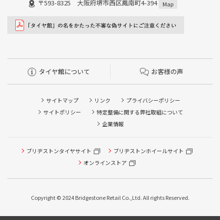
〒593-8325 大阪府堺市西区鳳南町4-394
Map
タイヤ館について
お客様の声
サイトマップ
リンク
プライバシーポリシー
サイトポリシー
特定整備に関する弊社取組について
企業情報
ブリヂストンタイヤサイト
ブリヂストンホイールサイト
オンラインストア
Copyright © 2024 Bridgestone Retail Co.,Ltd. All rights Reserved.
タイヤ点検・安全点検/タイヤ履き替え/オイル交換/その他
ピット作業の予約