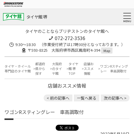
タイヤ館 堺
タイヤのことならブリヂストンのタイヤ館へ
072-272-3536
9:30〜18:30 （作業受付終了は17時30分となっております。）
〒593-8325 大阪府堺市西区鳳南町4-394
Map
都道府
大阪府
タイヤ
店舗お
タイヤ・ホイール
ワゴンRスティング
県から
のタイ
館 堺
ススメ
専門店のタイヤ館
レー 車高調取付
探す
ヤ館
TOP
情報
店舗おススメ情報
< 前の記事へ
一覧へ戻る
次の記事へ >
ワゴンRスティングレー 車高調取付