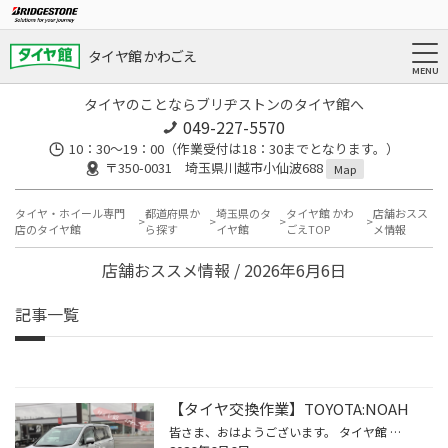
タイヤ館 かわごえ
タイヤのことならブリヂストンのタイヤ館へ
049-227-5570
10：30～19：00（作業受付は18：30までとなります。）
〒350-0031 埼玉県川越市小仙波688
Map
タイヤ・ホイール専門
都道府県か
埼玉県のタ
タイヤ館 かわ
店舗おスス
店のタイヤ館
ら探す
イヤ館
ごえTOP
メ情報
店舗おススメ情報 / 2026年6月6日
記事一覧
【タイヤ交換作業】TOYOTA:NOAH
皆さま、おはようございます。 タイヤ館 かわごえ店です。 【タイヤ交換車輛】TOYOTA：NOAH 【取付タイヤ】SEIBERLING SL101 【信頼のブリヂストン製 コストパフォーマンスタイヤ】 コストパフォーマンスに優れたベーシック・コンフォートラジアル コストパフォーマンス重視の方におすすめするタイ...