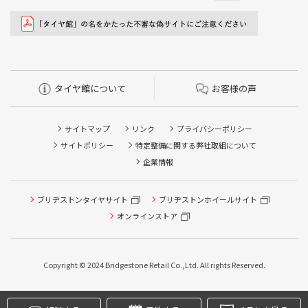
タイヤ館について
お客様の声
サイトマップ
リンク
プライバシーポリシー
サイトポリシー
特定整備に関する弊社取組について
企業情報
ブリヂストンタイヤサイト
ブリヂストンホイールサイト
タイヤ点検・安全点検/タイヤ履き替え/オイル交換/その他
ピット作業の予約
オンラインストア
クローク契約会員専用タイヤ履き替え※タイヤ履き替えを
希望のクローク契約会員の方はこちらを選択ください
Copyright © 2024 Bridgestone Retail Co.,Ltd. All rights Reserved.
本日のタイヤ履き替え順番待ち予約 ※クローク契約会員の
方はご利用いただけません