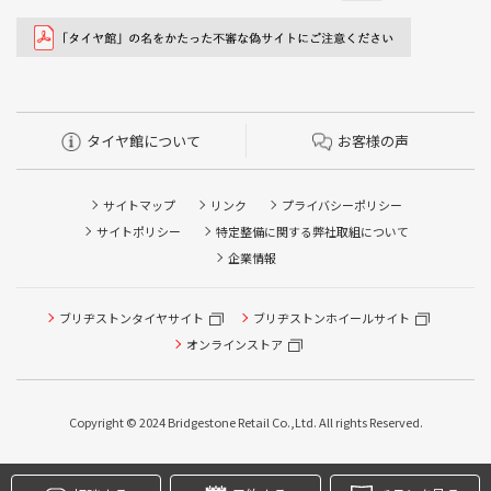
タイヤ館について
お客様の声
サイトマップ
リンク
プライバシーポリシー
サイトポリシー
特定整備に関する弊社取組について
企業情報
ブリヂストンタイヤサイト
ブリヂストンホイールサイト
タイヤ点検・安全点検/タイヤ履き替え/オイル交換/その他
ピット作業の予約
オンラインストア
クローク契約会員専用タイヤ履き替え※タイヤ履き替えを
希望のクローク契約会員の方はこちらを選択ください
Copyright © 2024 Bridgestone Retail Co.,Ltd. All rights Reserved.
本日のタイヤ履き替え順番待ち予約 ※クローク契約会員の
方はご利用いただけません