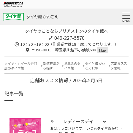
タイヤ館 かわごえ
タイヤのことならブリヂストンのタイヤ館へ
049-227-5570
10：30～19：00（作業受付は18：30までとなります。）
〒350-0031 埼玉県川越市小仙波688
Map
タイヤ・ホイール専門
都道府県か
埼玉県のタ
タイヤ館 かわ
店舗おスス
店のタイヤ館
ら探す
イヤ館
ごえTOP
メ情報
店舗おススメ情報 / 2026年5月5日
記事一覧
⚘ レディースデイ ⚘
おはようございます。 いつもタイヤ館かわごえ店のブログをご覧いただきありがとうございます。 火曜日と木曜日は女性のお客様限定でオイル交換がお得にできる レディースディです。 もちろん、男性のお客様も女性の方と一緒にご来店していただければ大丈夫です。 画像の4種類のオイルが対象となり...