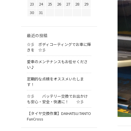
23
24
25
26
27
28
29
30
31
最近の投稿
☆彡 ボディコーティングでお車に輝
きを ☆彡
愛車のメンテナンスもお任せくださ
い♪
定期的な点検をオススメいたしま
す！
☆彡 バッテリー交換でお出かけ
も安心・安全・快適に！ ☆彡
【タイヤ交換作業】DAIHATSU:TANTO
FunCross