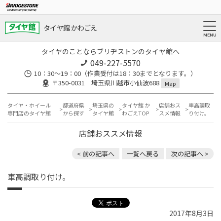
タイヤ館 かわごえ
タイヤのことならブリヂストンのタイヤ館へ
049-227-5570
10：30～19：00（作業受付は18：30までとなります。）
〒350-0031 埼玉県川越市小仙波688
Map
タイヤ・ホイール
都道府県
埼玉県の
タイヤ館 か
店舗おス
車高調取
専門店のタイヤ館
から探す
タイヤ館
わごえTOP
スメ情報
り付け。
店舗おススメ情報
< 前の記事へ
一覧へ戻る
次の記事へ >
車高調取り付け。
2017年8月3日