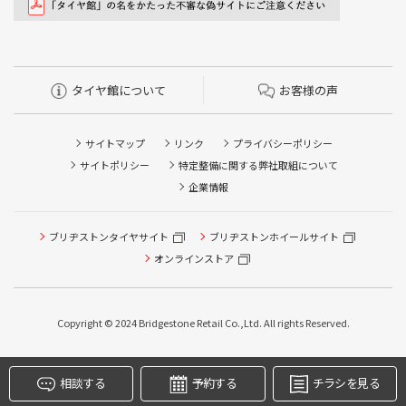
タイヤ館について
お客様の声
サイトマップ
リンク
プライバシーポリシー
サイトポリシー
特定整備に関する弊社取組について
企業情報
ブリヂストンタイヤサイト
ブリヂストンホイールサイト
タイヤ点検・安全点検/タイヤ履き替え/オイル交換/その他
ピット作業の予約
オンラインストア
クローク契約会員専用タイヤ履き替え※タイヤ履き替えを
希望のクローク契約会員の方はこちらを選択ください
Copyright © 2024 Bridgestone Retail Co.,Ltd. All rights Reserved.
本日のタイヤ履き替え順番待ち予約 ※クローク契約会員の
方はご利用いただけません
相談する
予約する
チラシを見る