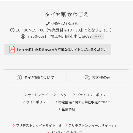
タイヤ館 かわごえ
049-227-5570
10：30～19：00（作業受付は18：30までとなります。）
〒350-0031 埼玉県川越市小仙波688
Map
タイヤ館について
お客様の声
サイトマップ
リンク
プライバシーポリシー
サイトポリシー
特定整備に関する弊社取組について
企業情報
タイヤ点検・安全点検/タイヤ履き替え/オイル交換/その他
ブリヂストンタイヤサイト
ブリヂストンホイールサイト
ピット作業の予約
オンラインストア