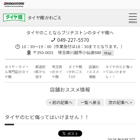
タイヤ館 かわごえ
タイヤのことならブリヂストンのタイヤ館へ
049-227-5570
10：30～19：00（作業受付は18：30までとなります。）
〒350-0031 埼玉県川越市小仙波688
Map
タイヤ・ホイー
都道府
埼玉県
タイヤ館
店舗お
タイヤのヒビ侮っ
ル専門店のタイ
県から
のタイ
かわごえ
ススメ
てはいけませ
ヤ館
探す
ヤ館
TOP
情報
ん！！
店舗おススメ情報
< 前の記事へ
一覧へ戻る
次の記事へ >
タイヤのヒビ侮ってはいけません！！