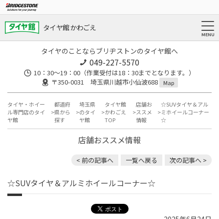
タイヤ館 かわごえ
タイヤのことならブリヂストンのタイヤ館へ
049-227-5570
10：30～19：00（作業受付は18：30までとなります。）
〒350-0031 埼玉県川越市小仙波688
Map
タイヤ・ホイー
都道府
埼玉県
タイヤ館
店舗お
☆SUVタイヤ＆アル
ル専門店のタイ
県から
のタイ
かわごえ
ススメ
ミホイールコーナー
ヤ館
探す
ヤ館
TOP
情報
☆
店舗おススメ情報
< 前の記事へ
一覧へ戻る
次の記事へ >
☆SUVタイヤ＆アルミホイールコーナー☆