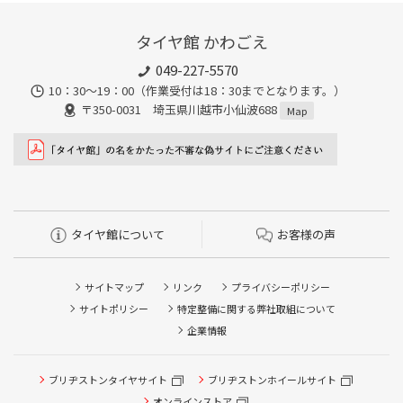
タイヤ館 かわごえ
049-227-5570
10：30～19：00（作業受付は18：30までとなります。）
〒350-0031 埼玉県川越市小仙波688
Map
タイヤ館について
お客様の声
サイトマップ
リンク
プライバシーポリシー
サイトポリシー
特定整備に関する弊社取組について
企業情報
タイヤ点検・安全点検/タイヤ履き替え/オイル交換/その他
ブリヂストンタイヤサイト
ブリヂストンホイールサイト
ピット作業の予約
オンラインストア