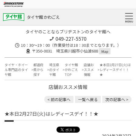
タイヤ館 かわごえ
タイヤのことならブリヂストンのタイヤ館へ
049-227-5570
10：30～19：00（作業受付は18：30までとなります。）
〒350-0031 埼玉県川越市小仙波688
Map
タイヤ・ホイー
都道府
埼玉県
タイヤ館
店舗お
★本日2月27日(火)は
ル専門店のタイ
県から
のタイ
かわごえ
ススメ
レディースデイ！！
ヤ館
探す
ヤ館
TOP
情報
★
店舗おススメ情報
< 前の記事へ
一覧へ戻る
次の記事へ >
★本日2月27日(火)はレディースデイ！！★