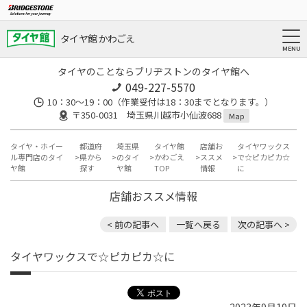
タイヤ館 かわごえ
タイヤのことならブリヂストンのタイヤ館へ
049-227-5570
10：30～19：00（作業受付は18：30までとなります。）
〒350-0031 埼玉県川越市小仙波688
Map
タイヤ・ホイー
都道府
埼玉県
タイヤ館
店舗お
タイヤワックス
ル専門店のタイ
県から
のタイ
かわごえ
ススメ
で☆ピカピカ☆
ヤ館
探す
ヤ館
TOP
情報
に
店舗おススメ情報
< 前の記事へ
一覧へ戻る
次の記事へ >
タイヤワックスで☆ピカピカ☆に