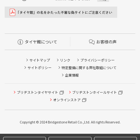
タイヤ館について
お客様の声
サイトマップ
リンク
プライバシーポリシー
サイトポリシー
特定整備に関する弊社取組について
企業情報
タイヤ点検・安全点検/タイヤ履き替え/オイル交換/その他
ブリヂストンタイヤサイト
ブリヂストンホイールサイト
ピット作業の予約
オンラインストア
クローク契約会員専用タイヤ履き替え※タイヤ履き替えを
希望のクローク契約会員の方はこちらを選択ください
Copyright © 2024 Bridgestone Retail Co.,Ltd. All rights Reserved.
本日のタイヤ履き替え順番待ち予約 ※クローク契約会員の
方はご利用いただけません