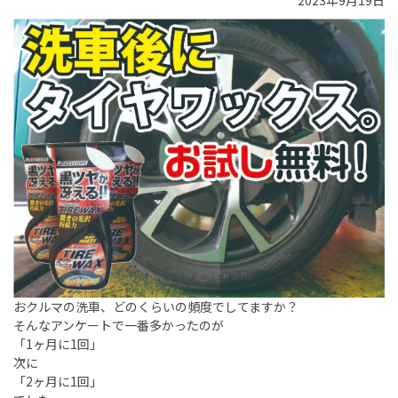
2023年9月19日
おクルマの洗車、どのくらいの頻度でしてますか？
そんなアンケートで一番多かったのが
「1ヶ月に1回」
次に
「2ヶ月に1回」