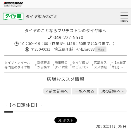
タイヤ館 かわごえ
タイヤのことならブリヂストンのタイヤ館へ
049-227-5570
10：30～19：00（作業受付は18：30までとなります。）
〒350-0031 埼玉県川越市小仙波688
Map
タイヤ・ホイール
都道府県
埼玉県の
タイヤ館 か
店舗おス
~【本日定
専門店のタイヤ館
から探す
タイヤ館
わごえTOP
スメ情報
休日】~
店舗おススメ情報
< 前の記事へ
一覧へ戻る
次の記事へ >
~【本日定休日】~
2020年11月25日