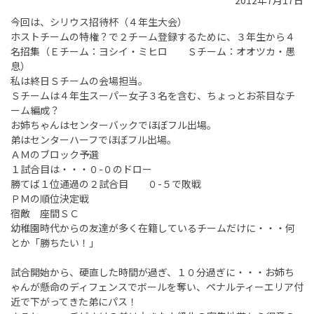
2012年7月17日
今回は、シリウス招待杯（４年生大会）
ホストチームの特権？で２チーム登録するために、３年生から４
名招集（Ｅチーム：ヨシイ・ミヒロ Ｓチーム：オオツカ・愚
息）
私は終日Ｓチームの会場担当。
Ｓチームは４年生スーパー女子３名を含む、ちょっとお茶目なチ
ーム編成？
お姉ちゃんはセンターバックでほぼフル出場。
弟はセンターハーフでほぼフル出場。
ＡＭのブロック予選
１試合目は・・・０-０のドロー
勝てば１位通過の２試合目 ０-５で敗戦
ＰＭの順位決定戦
宿敵 座間ＳＣ
幼稚園時代からの友達が多く在籍しているチームだけに・・・何
とか「勝ちたい！」
試合開始から、硬直した時間が過ぎ、１０分過ぎに・・・お姉ち
ゃんが懸命のディフェンスでボールを奪い、ペナルティーエリア付
近で下がってきた弟にパス！