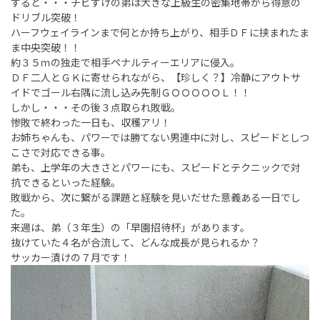
すると・・・チビすけの弟は大きな上級生の密集地帯から得意の
ドリブル突破！
ハーフウェイラインまで何とか持ち上がり、相手ＤＦに挟まれたま
ま中央突破！！
約３５ｍの独走で相手ペナルティーエリアに侵入。
ＤＦ二人とＧＫに寄せられながら、【珍しく？】冷静にアウトサ
イドでゴール右隅に流し込み先制ＧＯＯＯＯＯＬ！！
しかし・・・その後３点取られ敗戦。
惨敗で終わった一日も、収穫アリ！
お姉ちゃんも、パワーでは勝てない男連中に対し、スピードとしつ
こさで対応できる事。
弟も、上学年の大きさとパワーにも、スピードとテクニックで対
抗できるといった経験。
敗戦から、次に繋がる課題と経験を見いだせた意義ある一日でし
た。
来週は、弟（３年生）の「早園招待杯」があります。
抜けていた４名が合流して、どんな成長が見られるか？
サッカー漬けの７月です！