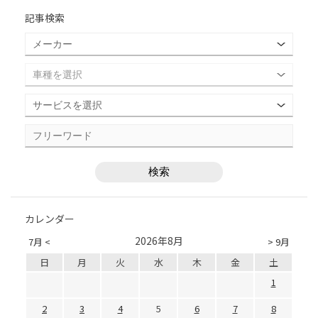
記事検索
カレンダー
2026年8月
7月 <
> 9月
日
月
火
水
木
金
土
1
2
3
4
5
6
7
8