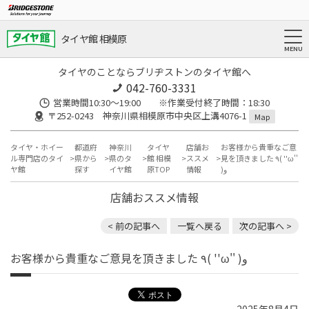
タイヤ館 相模原
タイヤのことならブリヂストンのタイヤ館へ
042-760-3331
営業時間10:30～19:00 ※作業受付終了時間：18:30
〒252-0243 神奈川県相模原市中央区上溝4076-1
Map
タイヤ・ホイー
都道府
神奈川
タイヤ
店舗お
お客様から貴重なご意
ル専門店のタイ
県から
県のタ
館 相模
ススメ
見を頂きました ٩( ''ω''
ヤ館
探す
イヤ館
原TOP
情報
)و
店舗おススメ情報
< 前の記事へ
一覧へ戻る
次の記事へ >
お客様から貴重なご意見を頂きました ٩( ''ω'' )و