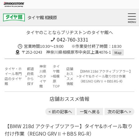
タイヤ館 相模原
タイヤのことならブリヂストンのタイヤ館へ
042-760-3331
営業時間10:30～19:00 ※作業受付終了時間：18:30
〒252-0243 神奈川県相模原市中央区上溝4076-1
Map
神奈
タイ
タイヤ・ホ
都道
店舗
川県
ヤ館
【BMW 218d アクティブツアラー】
イール専門
府県
おス
のタ
相模
タイヤ&ホイール取り付け作業
店のタイヤ
から
スメ
イヤ
原
（REGNO GRVⅡ＋BBS RG-R）
館
探す
情報
館
TOP
店舗おススメ情報
< 前の記事へ
一覧へ戻る
次の記事へ >
【BMW 218d アクティブツアラー】タイヤ&ホイール取り
付け作業（REGNO GRVⅡ＋BBS RG-R）