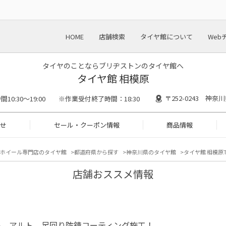
HOME
店舗検索
タイヤ館について
Web
タイヤのことならブリヂストンのタイヤ館へ
タイヤ館 相模原
〒252-0243 神奈
間10:30～19:00 ※作業受付終了時間：18:30
せ
セール・クーポン情報
商品情報
ホイール専門店のタイヤ館
都道府県から探す
神奈川県のタイヤ館
タイヤ館 相模原T
店舗おススメ情報
キ アルト 足回り防錆コーティング施工！