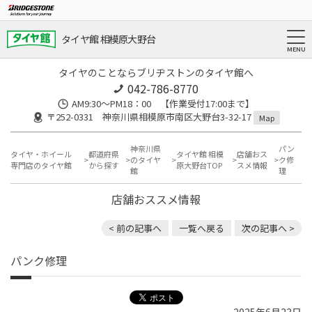
タイヤ館 相模原大野台
タイヤのことならブリヂストンのタイヤ館へ
042-786-8770
AM9:30～PM18：00 【作業受付17:00まで】
〒252-0331 神奈川県相模原市南区大野台3-32-17
Map
神奈川県
パン
タイヤ・ホイール
都道府県
タイヤ館 相模
店舗おス
のタイヤ
ク修
専門店のタイヤ館
から探す
原大野台TOP
スメ情報
館
理
店舗おススメ情報
< 前の記事へ
一覧へ戻る
次の記事へ >
パンク修理