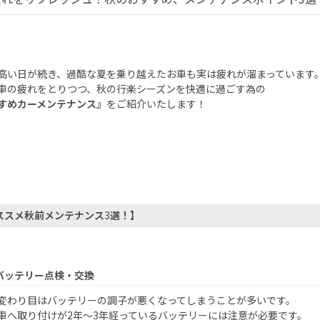
高い日が続き、過酷な夏を乗り越えたお車も実は疲れが溜まっています
車の疲れをとりつつ、秋の行楽シーズンを快適に過ごす為の
すめカーメンテナンス』
をご紹介いたします！
ススメ秋前メンテナンス
3
選！】
バッテリー点検・交換
変わり目はバッテリーの調子が悪くなってしまうことが多いです。
車へ取り付けが
2
年～
3
年経っているバッテリーには注意が必要です。