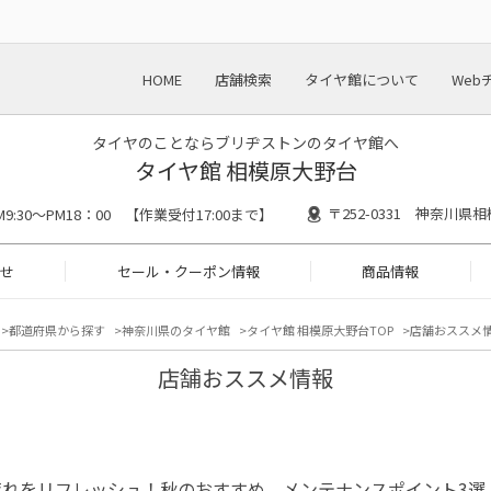
HOME
店舗検索
タイヤ館について
Web
タイヤのことならブリヂストンのタイヤ館へ
タイヤ館 相模原大野台
〒252-0331 神奈川県相
M9:30～PM18：00 【作業受付17:00まで】
せ
セール・クーポン情報
商品情報
都道府県から探す
神奈川県のタイヤ館
タイヤ館 相模原大野台TOP
店舗おススメ
店舗おススメ情報
疲れをリフレッシュ！秋のおすすめ、メンテナンスポイント3選