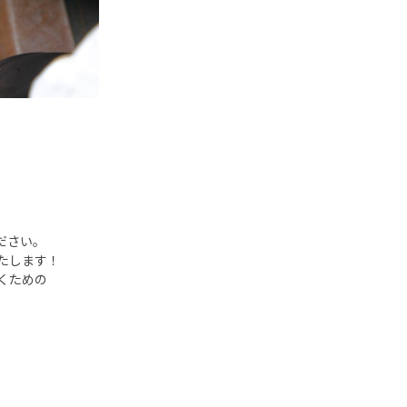
、
、
ださい。
たします！
くための