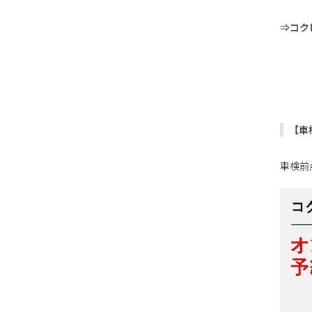
⇒コク
【車
車検前