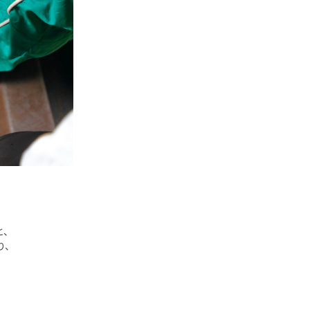
と、
り、