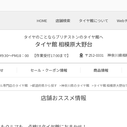
HOME
店舗検索
タイヤ館について
Web
タイヤのことならブリヂストンのタイヤ館へ
タイヤ館 相模原大野台
〒252-0331 神奈川県相
M9:30～PM18：00 【作業受付17:00まで】
せ
セール・クーポン情報
商品情報
ル専門店のタイヤ館
都道府県から探す
神奈川県のタイヤ館
タイヤ館 相模原大野台T
店舗おススメ情報
ヤもクルマも、点検はタイヤ館におまかせ！