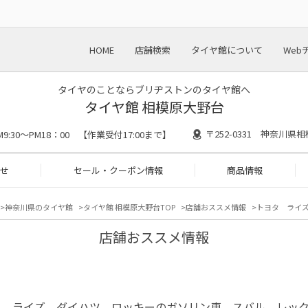
HOME
店舗検索
タイヤ館について
Web
タイヤのことならブリヂストンのタイヤ館へ
タイヤ館 相模原大野台
〒252-0331 神奈川県相
M9:30～PM18：00 【作業受付17:00まで】
せ
セール・クーポン情報
商品情報
神奈川県のタイヤ館
タイヤ館 相模原大野台TOP
店舗おススメ情報
トヨタ ライ
店舗おススメ情報
タ ライズ、ダイハツ ロッキーのガソリン車、スバル レッ