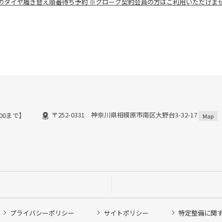
のタイヤ履き替え順番待ち予約 ※クローク契約会員の方はご利用いただけま
〒252-0331 神奈川県相模原市南区大野台3-32-17
:00まで】
Map
プライバシーポリシー
サイトポリシー
特定整備に関
他ピット作業の予約