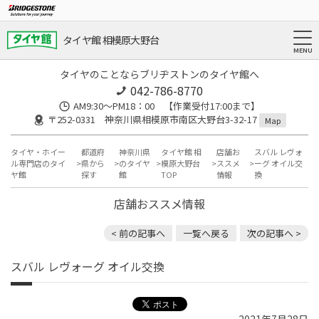
タイヤ館 相模原大野台
タイヤのことならブリヂストンのタイヤ館へ
042-786-8770
AM9:30～PM18：00 【作業受付17:00まで】
〒252-0331 神奈川県相模原市南区大野台3-32-17
Map
タイヤ・ホイー
都道府
神奈川県
タイヤ館 相
店舗お
スバル レヴォ
ル専門店のタイ
県から
のタイヤ
模原大野台
ススメ
ーグ オイル交
ヤ館
探す
館
TOP
情報
換
店舗おススメ情報
< 前の記事へ
一覧へ戻る
次の記事へ >
スバル レヴォーグ オイル交換