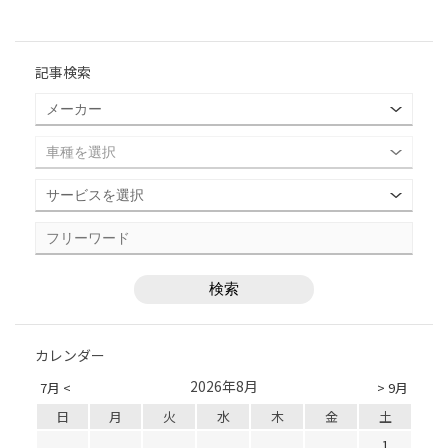
記事検索
カレンダー
2026年8月
7月 <
> 9月
日
月
火
水
木
金
土
1