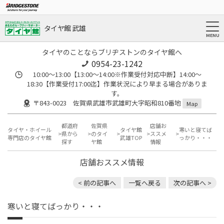
タイヤ館 武雄
タイヤのことならブリヂストンのタイヤ館へ
0954-23-1242
10:00～13:00【13:00～14:00※作業受付対応中断】14:00～
18:30【作業受付17:00迄】作業状況により早まる場合がありま
す。
〒843-0023 佐賀県武雄市武雄町大字昭和810番地
Map
都道府
佐賀県
店舗お
タイヤ・ホイール
タイヤ館
寒いと寝てば
県から
のタイ
ススメ
専門店のタイヤ館
武雄TOP
っかり・・・
探す
ヤ館
情報
店舗おススメ情報
< 前の記事へ
一覧へ戻る
次の記事へ >
寒いと寝てばっかり・・・