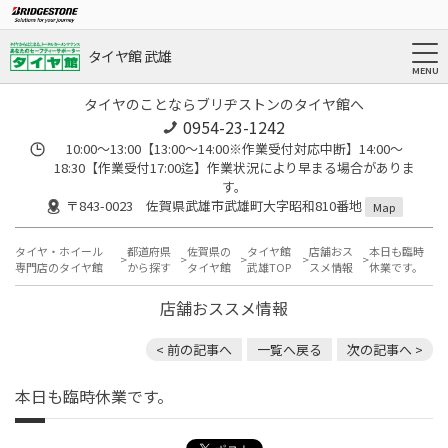
タイヤ館 武雄
タイヤのことならブリヂストンのタイヤ館へ
0954-23-1242
10:00～13:00【13:00～14:00※作業受付対応中断】14:00～
18:30【作業受付17:00迄】作業状況により早まる場合がありま
す。
〒843-0023 佐賀県武雄市武雄町大字昭和810番地
Map
タイヤ・ホイール
都道府県
佐賀県の
タイヤ館
店舗おス
本日も臨時
専門店のタイヤ館
から探す
タイヤ館
武雄TOP
スメ情報
休業です。
店舗おススメ情報
< 前の記事へ
一覧へ戻る
次の記事へ >
本日も臨時休業です。