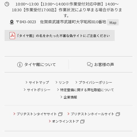
10:00～13:00【13:00～14:00※作業受付対応中断】14:00～
18:30【作業受付17:00迄】作業状況により早まる場合がありま
す。
〒843-0023 佐賀県武雄市武雄町大字昭和810番地
Map
タイヤ館について
お客様の声
サイトマップ
リンク
プライバシーポリシー
サイトポリシー
特定整備に関する弊社取組について
企業情報
ブリヂストンタイヤサイト
ブリヂストンホイールサイト
タイヤ点検・安全点検/タイヤ履き替え/オイル交換/その他
ピット作業の予約
オンラインストア
クローク契約会員専用タイヤ履き替え※タイヤ履き替えを
希望のクローク契約会員の方はこちらを選択ください