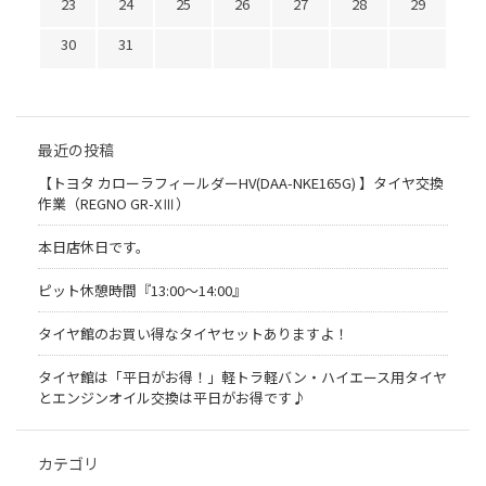
23
24
25
26
27
28
29
30
31
最近の投稿
【トヨタ カローラフィールダーHV(DAA-NKE165G) 】タイヤ交換
作業（REGNO GR-XⅢ）
本日店休日です。
ピット休憩時間『13:00～14:00』
タイヤ館のお買い得なタイヤセットありますよ！
タイヤ館は「平日がお得！」軽トラ軽バン・ハイエース用タイヤ
とエンジンオイル交換は平日がお得です♪
カテゴリ