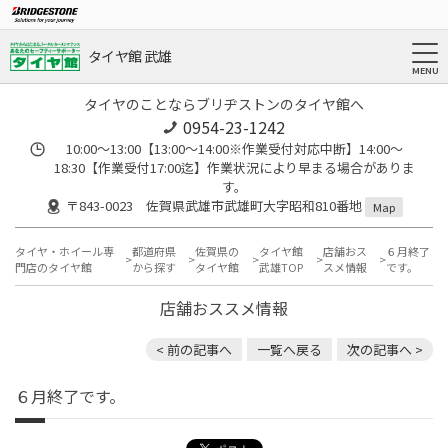
タイヤ館 武雄
タイヤのことならブリヂストンのタイヤ館へ
0954-23-1242
10:00～13:00【13:00～14:00※作業受付対応中断】14:00～
18:30【作業受付17:00迄】作業状況により早まる場合がありま
す。
〒843-0023 佐賀県武雄市武雄町大字昭和810番地
Map
タイヤ・ホイール専
都道府県
佐賀県の
タイヤ館
店舗おス
６月終了
門店のタイヤ館
から探す
タイヤ館
武雄TOP
スメ情報
です。
店舗おススメ情報
< 前の記事へ
一覧へ戻る
次の記事へ >
６月終了です。