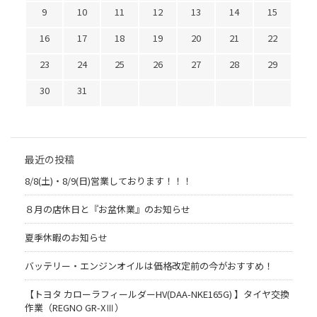
9
10
11
12
13
14
15
16
17
18
19
20
21
22
23
24
25
26
27
28
29
30
31
最近の投稿
8/8(土)・8/9(日)営業しております！！！
８月の店休日と『お盆休業』のお知らせ
夏季休暇のお知らせ
バッテリー・エンジンオイルは価格改定前の今がおすすめ！
【トヨタ カローラフィールダーHV(DAA-NKE165G) 】タイヤ交換
作業（REGNO GR-XⅢ）