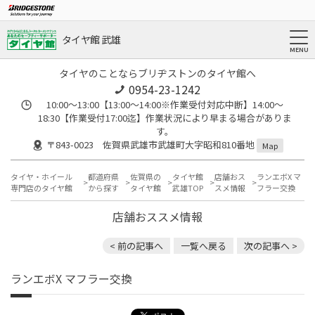
タイヤ館 武雄
タイヤのことならブリヂストンのタイヤ館へ
0954-23-1242
10:00～13:00【13:00～14:00※作業受付対応中断】14:00～
18:30【作業受付17:00迄】作業状況により早まる場合がありま
す。
〒843-0023 佐賀県武雄市武雄町大字昭和810番地
Map
タイヤ・ホイール
都道府県
佐賀県の
タイヤ館
店舗おス
ランエボX マ
専門店のタイヤ館
から探す
タイヤ館
武雄TOP
スメ情報
フラー交換
店舗おススメ情報
< 前の記事へ
一覧へ戻る
次の記事へ >
ランエボX マフラー交換