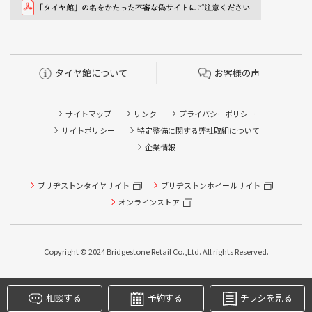
タイヤ館について
お客様の声
サイトマップ
リンク
プライバシーポリシー
サイトポリシー
特定整備に関する弊社取組について
企業情報
ブリヂストンタイヤサイト
ブリヂストンホイールサイト
タイヤ点検・安全点検/タイヤ履き替え/オイル交換/その他
ピット作業の予約
オンラインストア
クローク契約会員専用タイヤ履き替え※タイヤ履き替えを
希望のクローク契約会員の方はこちらを選択ください
Copyright © 2024 Bridgestone Retail Co.,Ltd. All rights Reserved.
本日のタイヤ履き替え順番待ち予約 ※クローク契約会員の
方はご利用いただけません
相談する
予約する
チラシを見る