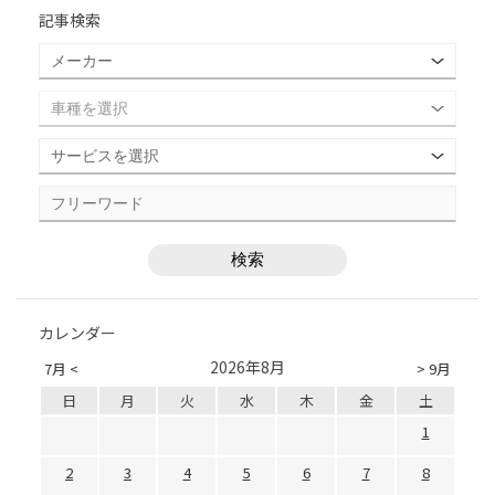
記事検索
カレンダー
2026年8月
7月 <
> 9月
日
月
火
水
木
金
土
1
2
3
4
5
6
7
8