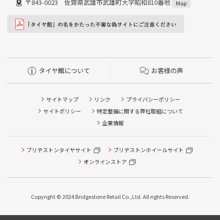
〒843-0023 佐賀県武雄市武雄町大字昭和810番地
Map
タイヤ館について
お客様の声
サイトマップ
リンク
プライバシーポリシー
サイトポリシー
特定整備に関する弊社取組について
企業情報
タイヤ点検・安全点検/タイヤ履き替え/オイル交換/その他
ブリヂストンタイヤサイト
ブリヂストンホイールサイト
ピット作業の予約
オンラインストア
クローク契約会員専用タイヤ履き替え※タイヤ履き替えを
希望のクローク契約会員の方はこちらを選択ください
Copyright © 2024 Bridgestone Retail Co.,Ltd. All rights Reserved.
本日のタイヤ履き替え順番待ち予約 ※クローク契約会員の
方はご利用いただけません