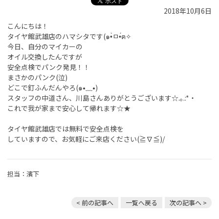
2018年10月6日
こんにちは！
タイヤ館武雄店のハマシタです(๑•̀ㅁ•́ฅ✧
今日、自分のマイカーの
オイル交換したんですが
安全点検でパンク発見！！
まさかのパンク(泣)
どこで釘ふんだんやろ(๑•﹏•)
スタッフの中道さん、川島さんありがとうございます☆.｡.:*・
これで我が家まで安心して帰れます☆★
タイヤ館武雄店では無料で安全点検を
していますので、お気軽にご来店ください(≧∇≦)/
担当：濱下
< 前の記事へ
一覧へ戻る
次の記事へ >