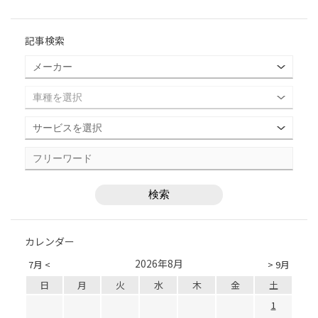
記事検索
カレンダー
2026年8月
7月 <
> 9月
日
月
火
水
木
金
土
1