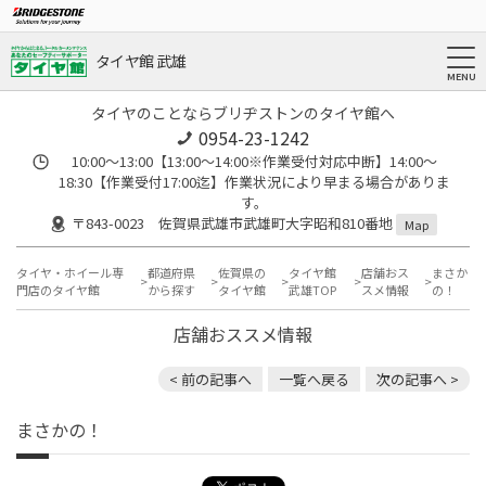
タイヤ館 武雄
タイヤのことならブリヂストンのタイヤ館へ
0954-23-1242
10:00～13:00【13:00～14:00※作業受付対応中断】14:00～
18:30【作業受付17:00迄】作業状況により早まる場合がありま
す。
〒843-0023 佐賀県武雄市武雄町大字昭和810番地
Map
タイヤ・ホイール専
都道府県
佐賀県の
タイヤ館
店舗おス
まさか
門店のタイヤ館
から探す
タイヤ館
武雄TOP
スメ情報
の！
店舗おススメ情報
< 前の記事へ
一覧へ戻る
次の記事へ >
まさかの！