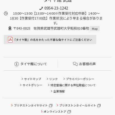
0954-23-1242
10:00～13:00【13:00～14:00※作業受付対応中断】14:00～
18:30【作業受付17:00迄】作業状況により早まる場合がありま
す。
〒843-0023 佐賀県武雄市武雄町大字昭和810番地
Map
タイヤ館について
お客様の声
サイトマップ
リンク
プライバシーポリシー
サイトポリシー
特定整備に関する弊社取組について
企業情報
タイヤ点検・安全点検/タイヤ履き替え/オイル交換/その他
ブリヂストンタイヤサイト
ブリヂストンホイールサイト
ピット作業の予約
オンラインストア