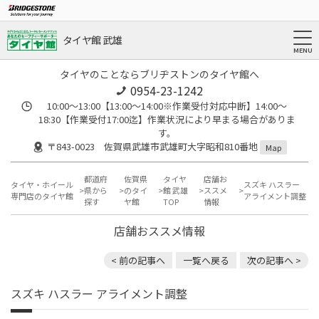
タイヤ館 武雄
タイヤのことならブリヂストンのタイヤ館へ
0954-23-1242
10:00～13:00【13:00～14:00※作業受付対応中断】14:00～
18:30【作業受付17:00迄】作業状況により早まる場合がありま
す。
〒843-0023 佐賀県武雄市武雄町大字昭和810番地
Map
都道府
佐賀県
タイヤ
店舗お
タイヤ・ホイール
スズキ ハスラー
県から
のタイ
館 武雄
ススメ
専門店のタイヤ館
アライメント調整
探す
ヤ館
TOP
情報
店舗おススメ情報
< 前の記事へ
一覧へ戻る
次の記事へ >
スズキ ハスラー アライメント調整