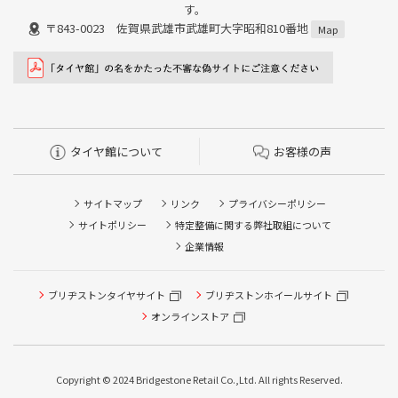
す。
〒843-0023 佐賀県武雄市武雄町大字昭和810番地
Map
タイヤ館について
お客様の声
サイトマップ
リンク
プライバシーポリシー
サイトポリシー
特定整備に関する弊社取組について
企業情報
タイヤ点検・安全点検/タイヤ履き替え/オイル交換/その他
ブリヂストンタイヤサイト
ブリヂストンホイールサイト
ピット作業の予約
オンラインストア
クローク契約会員専用タイヤ履き替え※タイヤ履き替えを
希望のクローク契約会員の方はこちらを選択ください
Copyright © 2024 Bridgestone Retail Co.,Ltd. All rights Reserved.
本日のタイヤ履き替え順番待ち予約 ※クローク契約会員の