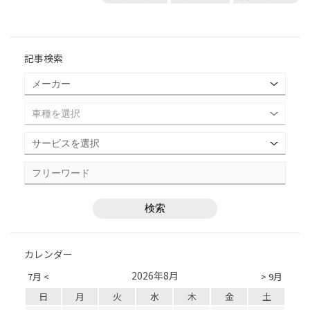
記事検索
カレンダー
2026年8月
7月 <
> 9月
日
月
火
水
木
金
土