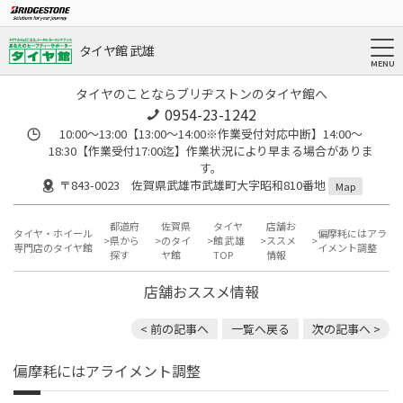
タイヤ館 武雄
タイヤのことならブリヂストンのタイヤ館へ
0954-23-1242
10:00～13:00【13:00～14:00※作業受付対応中断】14:00～
18:30【作業受付17:00迄】作業状況により早まる場合がありま
す。
〒843-0023 佐賀県武雄市武雄町大字昭和810番地
Map
都道府
佐賀県
タイヤ
店舗お
タイヤ・ホイール
偏摩耗にはアラ
県から
のタイ
館 武雄
ススメ
専門店のタイヤ館
イメント調整
探す
ヤ館
TOP
情報
店舗おススメ情報
< 前の記事へ
一覧へ戻る
次の記事へ >
偏摩耗にはアライメント調整