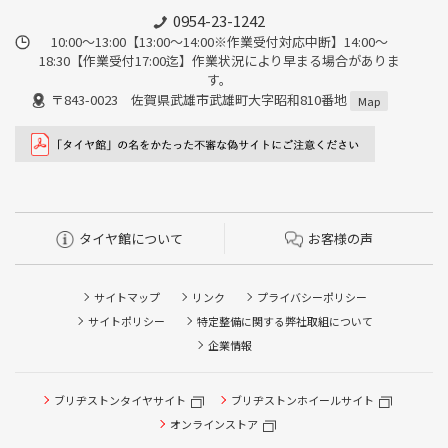
0954-23-1242
10:00～13:00【13:00～14:00※作業受付対応中断】14:00～
18:30【作業受付17:00迄】作業状況により早まる場合がありま
す。
〒843-0023 佐賀県武雄市武雄町大字昭和810番地
Map
タイヤ館について
お客様の声
サイトマップ
リンク
プライバシーポリシー
サイトポリシー
特定整備に関する弊社取組について
企業情報
タイヤ点検・安全点検/タイヤ履き替え/オイル交換/その他
ブリヂストンタイヤサイト
ブリヂストンホイールサイト
ピット作業の予約
オンラインストア