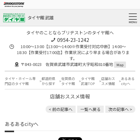
タイヤ館 武雄
タイヤのことならブリヂストンのタイヤ館へ
0954-23-1242
10:00～13:00【13:00～14:00※作業受付対応中断】14:00～
18:30【作業受付17:00迄】作業状況により早まる場合がありま
す。
〒843-0023 佐賀県武雄市武雄町大字昭和810番地
Map
タイヤ・ホイール専
都道府県
佐賀県の
タイヤ館
店舗おス
あるある
門店のタイヤ館
から探す
タイヤ館
武雄TOP
スメ情報
cityへ
店舗おススメ情報
< 前の記事へ
一覧へ戻る
次の記事へ >
あるあるcityへ