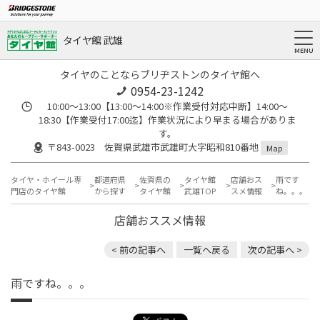
タイヤ館 武雄
タイヤのことならブリヂストンのタイヤ館へ
0954-23-1242
10:00～13:00【13:00～14:00※作業受付対応中断】14:00～
18:30【作業受付17:00迄】作業状況により早まる場合がありま
す。
〒843-0023 佐賀県武雄市武雄町大字昭和810番地
Map
タイヤ・ホイール専
都道府県
佐賀県の
タイヤ館
店舗おス
雨です
門店のタイヤ館
から探す
タイヤ館
武雄TOP
スメ情報
ね。。。
店舗おススメ情報
< 前の記事へ
一覧へ戻る
次の記事へ >
雨ですね。。。