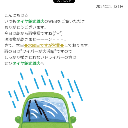
2024年1月31日
こんにちは☆
いつも
タイヤ館武雄店
のWEBをご覧いただき
ありがとうございます。
今日は朝から雨模様ですね(;'∀')
洗濯物が乾きませーーーン・・・。
さて、本日
◆
水曜日ですが営業◆
しております。
雨の日は”ワイパーが大活躍”ですので
しっかり拭きとれないドライバーの方は
ぜひ
タイヤ館武雄店
へ