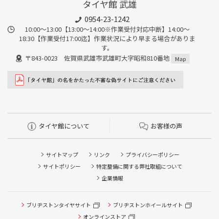
タイヤ館 武雄
0954-23-1242
10:00～13:00【13:00～14:00※作業受付対応中断】14:00～
18:30【作業受付17:00迄】作業状況により早まる場合がありま
す。
〒843-0023 佐賀県武雄市武雄町大字昭和810番地
Map
タイヤ館について
お客様の声
サイトマップ
リンク
プライバシーポリシー
サイトポリシー
特定整備に関する弊社取組について
企業情報
タイヤ点検・安全点検/タイヤ履き替え/オイル交換/その他
ブリヂストンタイヤサイト
ブリヂストンホイールサイト
ピット作業の予約
オンラインストア