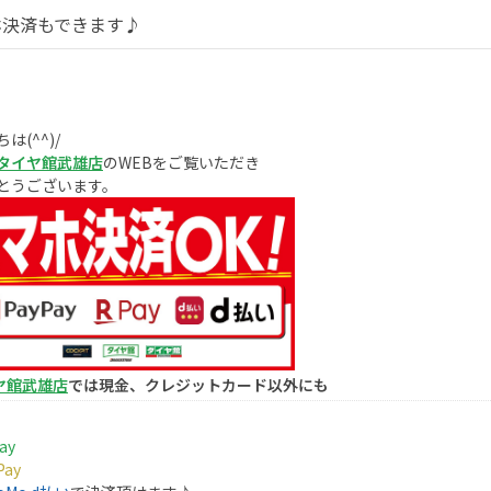
ホ決済もできます♪
は(^^)/
タイヤ館武雄店
のWEBをご覧いただき
とうございます。
ヤ館武雄店
では現金、クレジットカード以外にも
ay
ay