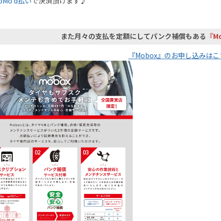
oMo d払い
で決済頂けます♪
また月々の支払を定額にしてパンク補償もある
『M
『Mobox』のお申し込みは