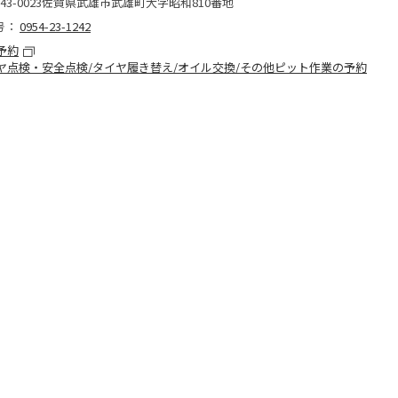
43-0023佐賀県武雄市武雄町大字昭和810番地
号：
0954-23-1242
予約
ヤ点検・安全点検/タイヤ履き替え/オイル交換/その他ピット作業の予約