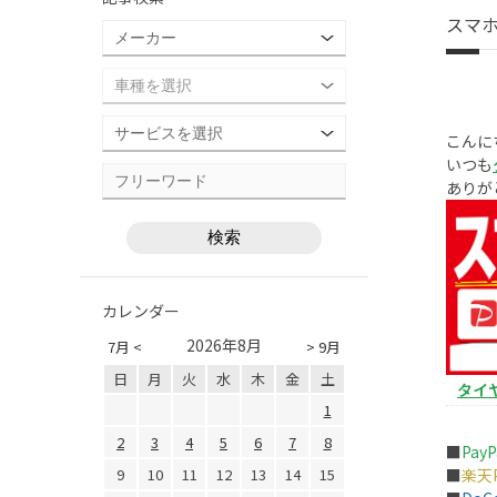
スマ
こんにち
いつも
ありが
カレンダー
2026年8月
7月 <
> 9月
日
月
火
水
木
金
土
タイ
1
2
3
4
5
6
7
8
■
PayP
■
楽天P
9
10
11
12
13
14
15