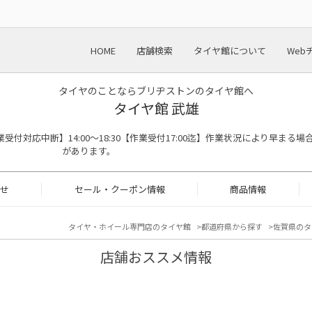
HOME
店舗検索
タイヤ館について
Web
タイヤのことならブリヂストンのタイヤ館へ
タイヤ館 武雄
:00※作業受付対応中断】14:00～18:30【作業受付17:00迄】作業状況により早まる場
があります。
せ
セール・クーポン情報
商品情報
タイヤ・ホイール専門店のタイヤ館
都道府県から探す
佐賀県のタ
店舗おススメ情報