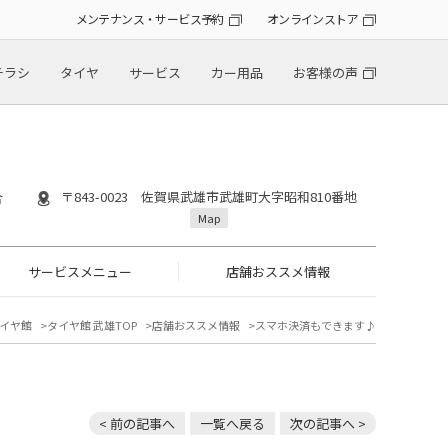
メンテナンス・サービス予約
オンラインストア
チラシ
タイヤ
サービス
カー用品
お客様の声
〒843-0023 佐賀県武雄市武雄町大字昭和810番地
合
Map
サービスメニュー
店舗おススメ情報
イヤ館
タイヤ館 武雄TOP
店舗おススメ情報
スマホ決済もできます♪
< 前の記事へ
一覧へ戻る
次の記事へ >