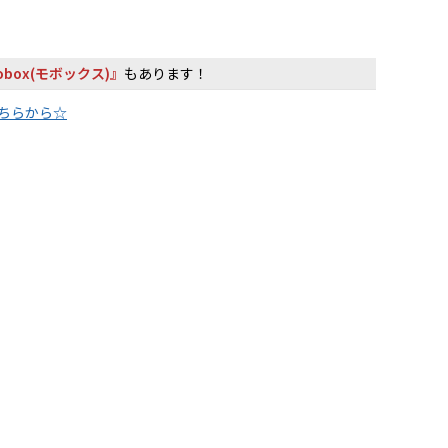
obox(モボックス)』
もあります！
こちらから☆