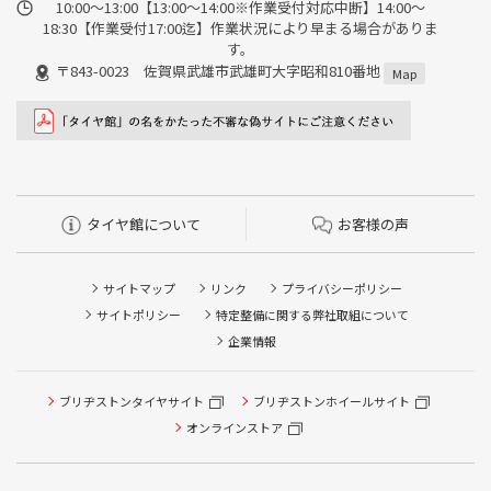
10:00～13:00【13:00～14:00※作業受付対応中断】14:00～
18:30【作業受付17:00迄】作業状況により早まる場合がありま
す。
〒843-0023 佐賀県武雄市武雄町大字昭和810番地
Map
タイヤ館について
お客様の声
サイトマップ
リンク
プライバシーポリシー
サイトポリシー
特定整備に関する弊社取組について
企業情報
ブリヂストンタイヤサイト
ブリヂストンホイールサイト
タイヤ点検・安全点検/タイヤ履き替え/オイル交換/その他
ピット作業の予約
オンラインストア
クローク契約会員専用タイヤ履き替え※タイヤ履き替えを
希望のクローク契約会員の方はこちらを選択ください