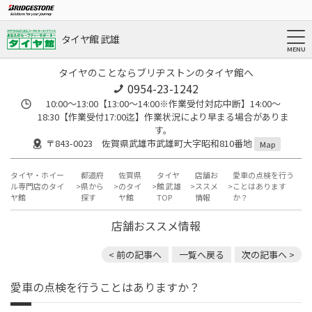
タイヤ館 武雄
タイヤのことならブリヂストンのタイヤ館へ
0954-23-1242
10:00～13:00【13:00～14:00※作業受付対応中断】14:00～
18:30【作業受付17:00迄】作業状況により早まる場合がありま
す。
〒843-0023 佐賀県武雄市武雄町大字昭和810番地
Map
タイヤ・ホイー
都道府
佐賀県
タイヤ
店舗お
愛車の点検を行う
ル専門店のタイ
県から
のタイ
館 武雄
ススメ
ことはあります
ヤ館
探す
ヤ館
TOP
情報
か？
店舗おススメ情報
< 前の記事へ
一覧へ戻る
次の記事へ >
愛車の点検を行うことはありますか？