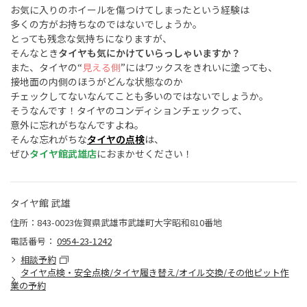
お気に入りのホイールを傷つけてしまったという経験は
多くの方がお持ちなのではないでしょうか。
とっても残念な気持ちになりますが、
そんなとき
タイヤも気にかけていらっしゃいますか？
また、タイヤの
“
見える側
”
にはワックスをきれいに塗っても、
接地面の内側のほうがどんな状態なのか
チェックしてないなんてことも多いのではないでしょうか。
そうなんです！タイヤのコンディションチェックって、
意外に忘れがちなんですよね。
そんな忘れがちな
タイヤの点検
は、
ぜひ
タイヤ館武雄店
におまかせください！
タイヤ館 武雄
住所：843-0023佐賀県武雄市武雄町大字昭和810番地
電話番号：
0954-23-1242
相談予約
タイヤ点検・安全点検/タイヤ履き替え/オイル交換/その他ピット作
業の予約