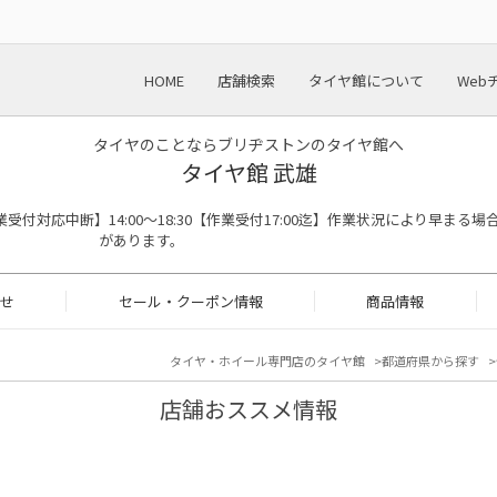
HOME
店舗検索
タイヤ館について
Web
タイヤのことならブリヂストンのタイヤ館へ
タイヤ館 武雄
:00※作業受付対応中断】14:00～18:30【作業受付17:00迄】作業状況により早まる場
があります。
せ
セール・クーポン情報
商品情報
タイヤ・ホイール専門店のタイヤ館
都道府県から探す
店舗おススメ情報