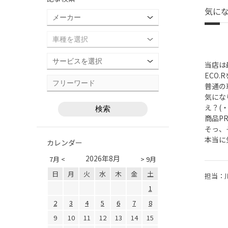
気に
当店は
ECO
普通の
気にな
え？(・
商品P
そっ、
本当に
カレンダー
2026年8月
7月 <
> 9月
日
月
火
水
木
金
土
担当：
1
2
3
4
5
6
7
8
9
10
11
12
13
14
15