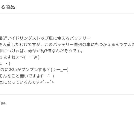
なる商品
最近アイドリングストップ車に使えるバッテリー
.Rを入荷したわけですが、このバッテリー普通の車にもつかえるんですよ
車につければ、寿命が約3倍なんだそうです。
りますねぇ～(－－〆)
。・)
Rのにおいがプンプンする？(；一_一)
そんなこと無いですよ(゜-゜)
気になっているんです<`～´>
川島