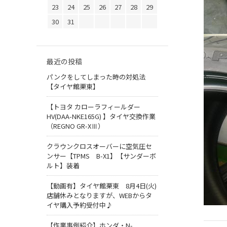
23
24
25
26
27
28
29
30
31
最近の投稿
パンクをしてしまった時の対処法
【タイヤ館栗東】
【トヨタ カローラフィールダー
HV(DAA-NKE165G) 】タイヤ交換作業
（REGNO GR-XⅢ）
クラウンクロスオーバーに空気圧セ
ンサー【TPMS B-X1】【サンダーボ
ルト】装着
【動画有】タイヤ館栗東 8月4日(火)
店舗休みとなりますが、WEBからタ
イヤ購入予約受付中♪
【作業事例紹介】ホンダ・N-