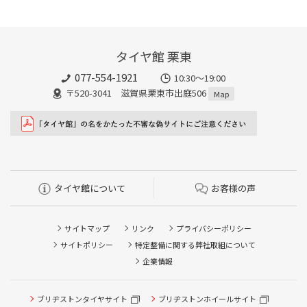
タイヤ館 栗東
077-554-1921
10:30～19:00
〒520-3041 滋賀県栗東市出庭506
Map
タイヤ館について
お客様の声
サイトマップ
リンク
プライバシーポリシー
サイトポリシー
特定整備に関する弊社取組について
企業情報
タイヤ点検・安全点検/タイヤ履き替え/オイル交換/その他
ブリヂストンタイヤサイト
ブリヂストンホイールサイト