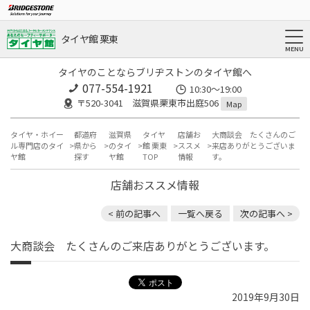
タイヤ館 栗東
タイヤのことならブリヂストンのタイヤ館へ
077-554-1921
10:30～19:00
〒520-3041 滋賀県栗東市出庭506
Map
タイヤ・ホイー
都道府
滋賀県
タイヤ
店舗お
大商談会 たくさんのご
ル専門店のタイ
県から
のタイ
館 栗東
ススメ
来店ありがとうございま
ヤ館
探す
ヤ館
TOP
情報
す。
店舗おススメ情報
< 前の記事へ
一覧へ戻る
次の記事へ >
大商談会 たくさんのご来店ありがとうございます。
2019年9月30日