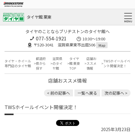
タイヤ館 栗東
タイヤのことならブリヂストンのタイヤ館へ
077-554-1921
10:30～19:00
〒520-3041 滋賀県栗東市出庭506
Map
都道府
滋賀県
タイヤ
店舗お
タイヤ・ホイール
TWSホイールイベ
県から
のタイ
館 栗東
ススメ
専門店のタイヤ館
ント開催決定！
探す
ヤ館
TOP
情報
店舗おススメ情報
< 前の記事へ
一覧へ戻る
次の記事へ >
TWSホイールイベント開催決定！
2025年3月23日