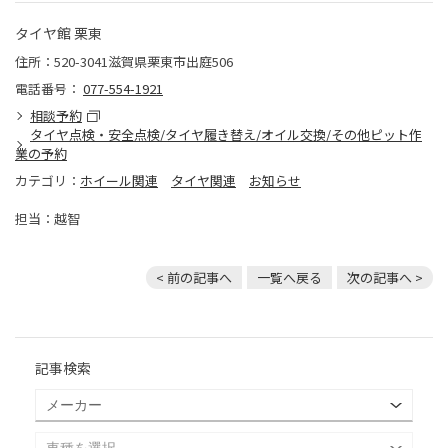
タイヤ館 栗東
住所：520-3041滋賀県栗東市出庭506
電話番号：
077-554-1921
相談予約
タイヤ点検・安全点検/タイヤ履き替え/オイル交換/その他ピット作
業の予約
カテゴリ：
ホイール関連
タイヤ関連
お知らせ
担当：越智
< 前の記事へ
一覧へ戻る
次の記事へ >
記事検索