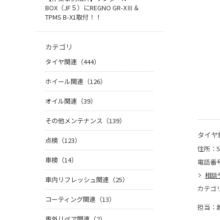
BOX（JF５）にREGNO GR-XⅢ＆
TPMS B-X1取付！！
カテゴリ
タイヤ関連（444）
ホイール関連（126）
オイル関連（39）
その他メンテナンス（139）
タイヤ
点検（123）
住所：5
車検（14）
電話番
相談
車内リフレッシュ関連（25）
カテゴ
コーティング関連（13）
担当：
車外リペア関連（2）