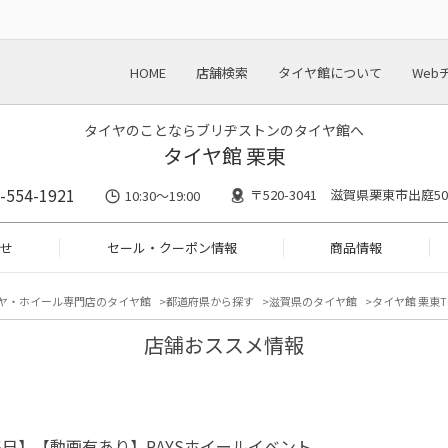
HOME
店舗検索
タイヤ館について
Web
タイヤのことならブリヂストンのタイヤ館へ
タイヤ館 栗東
-554-1921
〒520-3041 滋賀県栗東市出庭50
10:30～19:00
せ
セール・クーポン情報
商品情報
ヤ・ホイール専門店のタイヤ館
都道府県から探す
滋賀県のタイヤ館
タイヤ館 栗東T
店舗おススメ情報
日】【動画有あり】RAYSホイールイベント