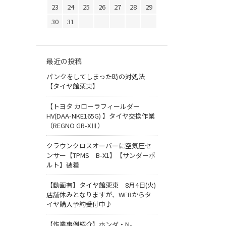
23
24
25
26
27
28
29
30
31
最近の投稿
パンクをしてしまった時の対処法
【タイヤ館栗東】
【トヨタ カローラフィールダー
HV(DAA-NKE165G) 】タイヤ交換作業
（REGNO GR-XⅢ）
クラウンクロスオーバーに空気圧セ
ンサー【TPMS B-X1】【サンダーボ
ルト】装着
【動画有】タイヤ館栗東 8月4日(火)
店舗休みとなりますが、WEBからタ
イヤ購入予約受付中♪
【作業事例紹介】ホンダ・N-