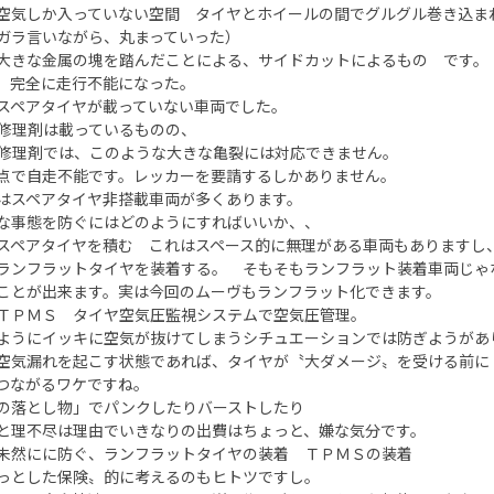
空気しか入っていない空間 タイヤとホイールの間でグルグル巻き込ま
ガラ言いながら、丸まっていった）
大きな金属の塊を踏んだことによる、サイドカットによるもの です。
、完全に走行不能になった。
スペアタイヤが載っていない車両でした。
修理剤は載っているものの、
修理剤では、このような大きな亀裂には対応できません。
点で自走不能です。レッカーを要請するしかありません。
はスペアタイヤ非搭載車両が多くあります。
な事態を防ぐにはどのようにすればいいか、、
スペアタイヤを積む これはスペース的に無理がある車両もありますし
ランフラットタイヤを装着する。 そもそもランフラット装着車両じゃ
ことが出来ます。実は今回のムーヴもランフラット化できます。
ＴＰＭＳ タイヤ空気圧監視システムで空気圧管理。
ようにイッキに空気が抜けてしまうシチュエーションでは防ぎようがあ
空気漏れを起こす状態であれば、タイヤが〝大ダメージ〟を受ける前に
つながるワケですね。
の落とし物」でパンクしたりバーストしたり
と理不尽は理由でいきなりの出費はちょっと、嫌な気分です。
未然にに防ぐ、ランフラットタイヤの装着 ＴＰＭＳの装着
っとした保険〟的に考えるのもヒトツですし。