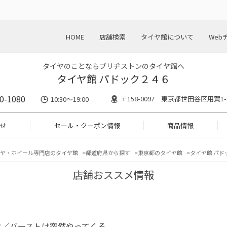
HOME
店舗検索
タイヤ館について
Web
タイヤのことならブリヂストンのタイヤ館へ
タイヤ館 パドック２４６
0-1080
〒158-0097 東京都世田谷区用賀1-1
10:30～19:00
せ
セール・クーポン情報
商品情報
ヤ・ホイール専門店のタイヤ館
都道府県から探す
東京都のタイヤ館
タイヤ館 パド
店舗おススメ情報
ク／バーストは突然やってくる。