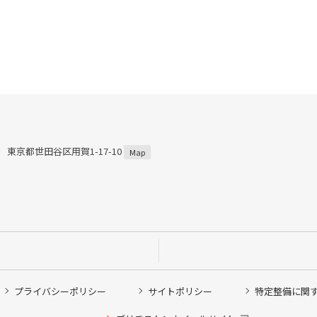
97 東京都世田谷区用賀1-17-10
Map
プライバシーポリシー
サイトポリシー
特定整備に関
他ピット作業の予約