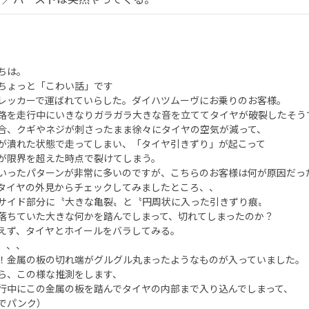
ちは。
ちょっと「こわい話」です
レッカーで運ばれていらした。ダイハツムーヴにお乗りのお客様。
路を走行中にいきなりガラガラ大きな音を立ててタイヤが破裂したそう
合、クギやネジが刺さったまま徐々にタイヤの空気が減って、
が潰れた状態で走ってしまい、「タイヤ引きずり」が起こって
が限界を超えた時点で裂けてしまう。
いったパターンが非常に多いのですが、こちらのお客様は何が原因だっ
タイヤの外見からチェックしてみましたところ、、
サイド部分に〝大きな亀裂〟と〝円周状に入った引きずり痕〟
落ちていた大きな何かを踏んでしまって、切れてしまったのか？
えず、タイヤとホイールをバラしてみる。
、、、
！金属の板の切れ端がグルグル丸まったようなものが入っていました。
ら、この様な推測をします、
行中にこの金属の板を踏んでタイヤの内部まで入り込んでしまって、
でパンク）