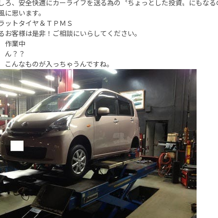
しろ、安全快適にカーライフを送る為の〝ちょっとした投資〟にもなる
風に思います。
ラットタイヤ＆ＴＰＭＳ
るお客様は是非！ご相談にいらしてください。
 作業中
 ん？？
 こんなものが入っちゃうんですね。