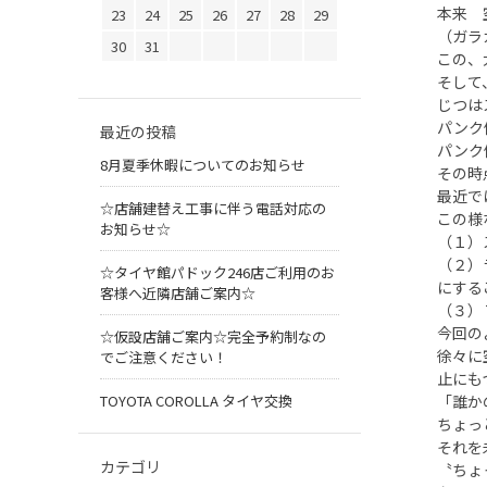
本来 
23
24
25
26
27
28
29
（ガラ
30
31
この、
そして
じつは
パンク
最近の投稿
パンク
8月夏季休暇についてのお知らせ
その時
最近で
☆店舗建替え工事に伴う電話対応の
この様
お知らせ☆
（１）
（２）
☆タイヤ館パドック246店ご利用のお
にする
客様へ近隣店舗ご案内☆
（３）
今回の
☆仮設店舗ご案内☆完全予約制なの
徐々に
でご注意ください！
止にも
TOYOTA COROLLA タイヤ交換
「誰か
ちょっ
それを
カテゴリ
〝ちょ