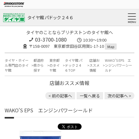
タイヤ館 パドック２４６
タイヤのことならブリヂストンのタイヤ館へ
03-3700-1080
10:30～19:00
〒158-0097 東京都世田谷区用賀1-17-10
Map
タイヤ・ホイー
都道府
東京都
タイヤ館 パ
店舗お
WAKO'S EPS エ
ル専門店のタイ
県から
のタイ
ドック２４
ススメ
ンジンパワーシー
ヤ館
探す
ヤ館
６TOP
情報
ルド
店舗おススメ情報
< 前の記事へ
一覧へ戻る
次の記事へ >
WAKO'S EPS エンジンパワーシールド