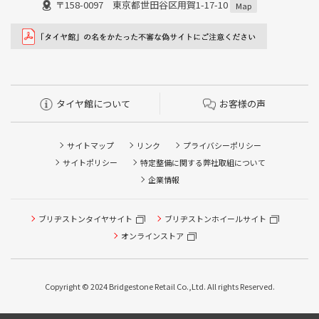
〒158-0097 東京都世田谷区用賀1-17-10
Map
タイヤ館について
お客様の声
サイトマップ
リンク
プライバシーポリシー
サイトポリシー
特定整備に関する弊社取組について
企業情報
タイヤ点検・安全点検/タイヤ履き替え/オイル交換/その他
ブリヂストンタイヤサイト
ブリヂストンホイールサイト
ピット作業の予約
オンラインストア
クローク契約会員専用タイヤ履き替え※タイヤ履き替えを
希望のクローク契約会員の方はこちらを選択ください
Copyright © 2024 Bridgestone Retail Co.,Ltd. All rights Reserved.
本日のタイヤ履き替え順番待ち予約 ※クローク契約会員の
方はご利用いただけません