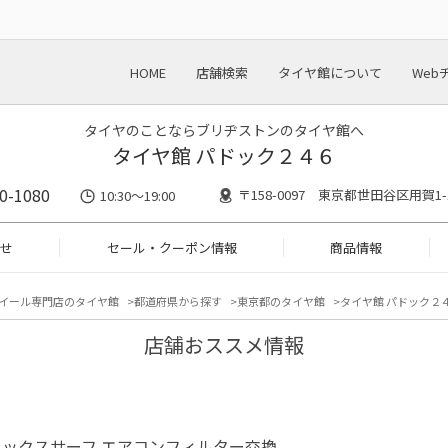
HOME
店舗検索
タイヤ館について
Web
タイヤのことならブリヂストンのタイヤ館へ
タイヤ館 パドック２４６
0-1080
〒158-0097 東京都世田谷区用賀1-1
10:30～19:00
せ
セール・クーポン情報
商品情報
イール専門店のタイヤ館
都道府県から探す
東京都のタイヤ館
タイヤ館 パドック２４
店舗おススメ情報
ラックスサーフ エアコンフィルター交換