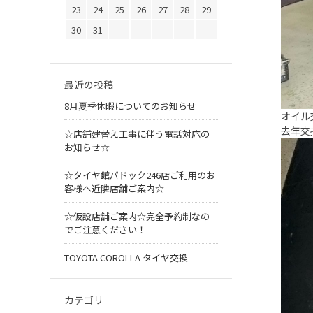
23
24
25
26
27
28
29
30
31
最近の投稿
8月夏季休暇についてのお知らせ
オイル
去年交
☆店舗建替え工事に伴う電話対応の
お知らせ☆
☆タイヤ館パドック246店ご利用のお
客様へ近隣店舗ご案内☆
☆仮設店舗ご案内☆完全予約制なの
でご注意ください！
TOYOTA COROLLA タイヤ交換
カテゴリ