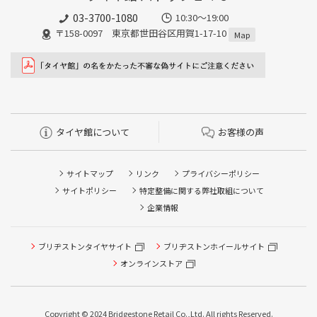
03-3700-1080
10:30～19:00
〒158-0097 東京都世田谷区用賀1-17-10
Map
タイヤ館について
お客様の声
サイトマップ
リンク
プライバシーポリシー
サイトポリシー
特定整備に関する弊社取組について
企業情報
ブリヂストンタイヤサイト
ブリヂストンホイールサイト
タイヤ点検・安全点検/タイヤ履き替え/オイル交換/その他
ピット作業の予約
オンラインストア
クローク契約会員専用タイヤ履き替え※タイヤ履き替えを
希望のクローク契約会員の方はこちらを選択ください
Copyright © 2024 Bridgestone Retail Co.,Ltd. All rights Reserved.
本日のタイヤ履き替え順番待ち予約 ※クローク契約会員の