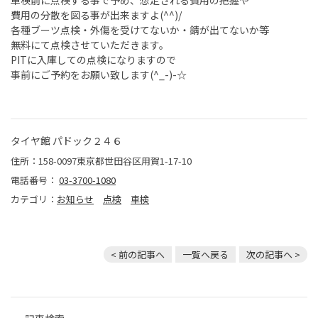
車検前に点検する事で予め、想定される費用の把握や
費用の分散を図る事が出来ますよ(^^)/
各種ブーツ点検・外傷を受けてないか・錆が出てないか等
無料にて点検させていただきます。
PITに入庫しての点検になりますので
事前にご予約をお願い致します(^_-)-☆
タイヤ館 パドック２４６
住所：158-0097東京都世田谷区用賀1-17-10
電話番号：
03-3700-1080
カテゴリ：
お知らせ
点検
車検
< 前の記事へ
一覧へ戻る
次の記事へ >