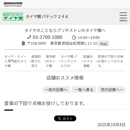
タイヤ館 パドック２４６
タイヤのことならブリヂストンのタイヤ館へ
03-3700-1080
10:30～19:00
〒158-0097 東京都世田谷区用賀1-17-10
Map
タイヤ・ホイー
都道府
東京都
タイヤ館 パ
店舗お
愛車の下回り点検
ル専門店のタイ
県から
のタイ
ドック２４
ススメ
お受けしておりま
ヤ館
探す
ヤ館
６TOP
情報
す。
店舗おススメ情報
< 前の記事へ
一覧へ戻る
次の記事へ >
愛車の下回り点検お受けしております。
2025年10月4日