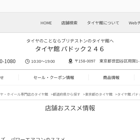
HOME
店舗検索
タイヤ館について
Web
タイヤのことならブリヂストンのタイヤ館へ
タイヤ館 パドック２４６
0-1080
〒158-0097 東京都世田谷区用賀1-1
10:30～19:00
せ
セール・クーポン情報
商品情報
ヤ・ホイール専門店のタイヤ館
都道府県から探す
東京都のタイヤ館
タイヤ館 パド
店舗おススメ情報
ーズ パワーエアコンのススメ。