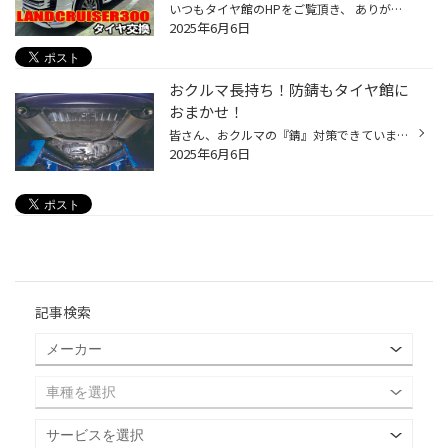
いつもタイヤ館のHPをご覧頂き、 ありがとうございます！ 今回は近畿エリア内直営店舗タイヤ館でのサービス事例をご紹介致します。 WEBへの掲載をご快諾頂きましたお客様、誠にありがとうございます！ 今回は【陸の王者！】トヨタ ランドクルーザー300 タイヤ交換を実施させて頂きました！ 今回お選...
2025年6月6日
おクルマ長持ち！防錆もタイヤ館に
おまかせ！
皆さん、おクルマの『錆』対策できていますか？ 安心して、おクルマを長く使っていただくために錆止めの施工がオススメです。 まずはおクルマを下から見てみませんか？ 特におクルマの下回りはむき出しになっていることも多く、雨や湿気、冬時期の融雪剤、 海が近い方だと、海風による塩分で錆が出...
2025年6月6日
記事検索