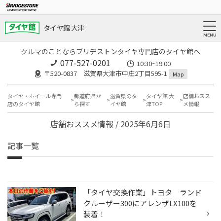
タイヤ館 大津
クルマのことならブリヂストンタイヤ専門店のタイヤ館へ
077-527-0201
10:30~19:00
〒520-0837 滋賀県大津市中庄2丁目595-1
Map
タイヤ・ホイール専門
都道府県か
滋賀県のタ
タイヤ館 大
店舗おスス
店のタイヤ館
ら探す
イヤ館
津TOP
メ情報
店舗おススメ情報 / 2025年6月6日
記事一覧
「タイヤ交換作業」トヨタ ランド
クルーザー300にアレンザLX100を
装着！