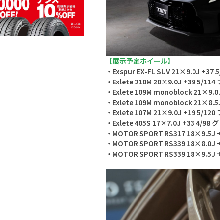
【展示予定ホイール】
・Exspur EX-FL SUV 21×9.0J +3
・Exlete 210M 20×9.0J +39 5
・Exlete 109M monoblock 21×9
・Exlete 109M monoblock 21×
・Exlete 107M 21×9.0J +19 
・Exlete 405S 17×7.0J +33 4/
・MOTOR SPORT RS317 18×9.5
・MOTOR SPORT RS339 18×8.0
・MOTOR SPORT RS339 18×9.