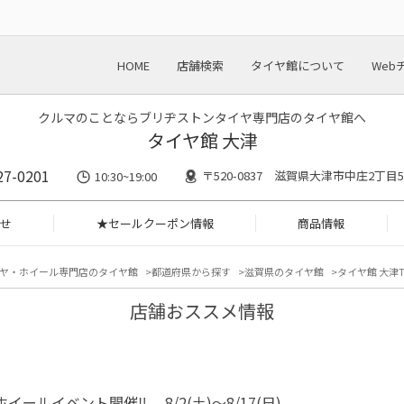
HOME
店舗検索
タイヤ館について
Web
クルマのことならブリヂストンタイヤ専門店のタイヤ館へ
タイヤ館 大津
27-0201
〒520-0837 滋賀県大津市中庄2丁目59
10:30~19:00
せ
★セールクーポン情報
商品情報
ヤ・ホイール専門店のタイヤ館
都道府県から探す
滋賀県のタイヤ館
タイヤ館 大津T
店舗おススメ情報
 ホイールイベント開催‼ 8/2(土)～8/17(日)